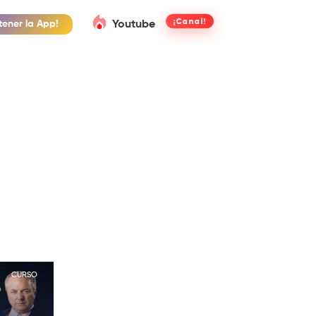
¡Canal!
Youtube
tener la App!
CURSO